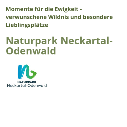
Momente für die Ewigkeit -
verwunschene Wildnis und besondere
Lieblingsplätze
Naturpark Neckartal-
Odenwald
Die waldreiche Mittelgebirgslandschaft des Odenwalds,
der romantische Neckar mit seinen wilden Seitentälern
und die stolz über dem tief eingeschnittenen Flussbett
thronenden Burgen geben dem Naturpark sein