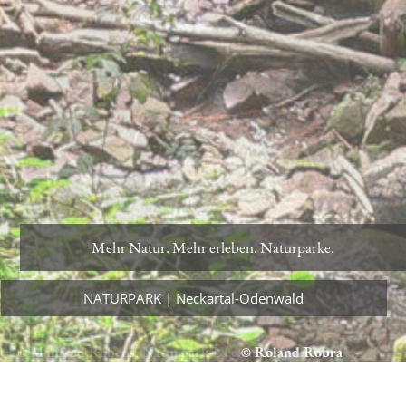
Mehr Natur. Mehr erleben. Naturparke.
Mehr Natur. Mehr erleben. Naturparke.
NATURPARK | Neckartal-Odenwald
NATURPARK | Neckartal-Odenwald
© Manfred Robens, Naturpark Neckartal-Odenwald
© Roland Robra